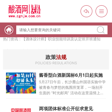
热门资讯：【酒体设计师】职业技能培训及认定班开班通知
热门资讯：未来，传统酒类经销商群体会消失吗？
热门资讯：首批28个酒品牌入选中国消费名品，不仅仅是荣誉那
政策
法规
么简单
POLICIES-REGULATIONS
热门资讯：2024年上市酒企业第三季度报（白酒、啤酒、葡萄
酒、黄酒）
酱香型白酒新国标6月1日起实施
热门资讯：名酒之光：共话荣耀背后的价值与使命
5月27日午后，长沙麓山外国语实验中学
被青春与梦想的氛围所笼罩，一场别开
生面的 “时光邮局” 活动在这里温情上
演。酒鬼酒联合潇湘晨报特别策划，为
即将踏上高考征程的高三学子们，搭建
两项团体标准公开征求意见
起一座连接当下与未来的桥梁。