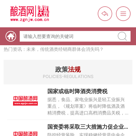
热门资讯：【酒体设计师】职业技能培训及认定班开班通知
热门资讯：未来，传统酒类经销商群体会消失吗？
热门资讯：首批28个酒品牌入选中国消费名品，不仅仅是荣誉那
么简单
政策
法规
热门资讯：2024年上市酒企业第三季度报（白酒、啤酒、葡萄
POLICIES-REGULATIONS
酒、黄酒）
热门资讯：名酒之光：共话荣耀背后的价值与使命
国家或临时降酒类消费税
据悉，食品、家电业振兴是轻工业振兴
重点，《规划草案》将临时降低酒及酒
精消费税，提高进口高档消费品关税，
同时包含产业升级、优化产业布局、提
国资委将采取三大措施力促企业
升集群水平、推进产业重组及增强自主
提高风险防范
创新、实施节能减排等重要内容。
防控经营风险、实现稳健经营是中央企