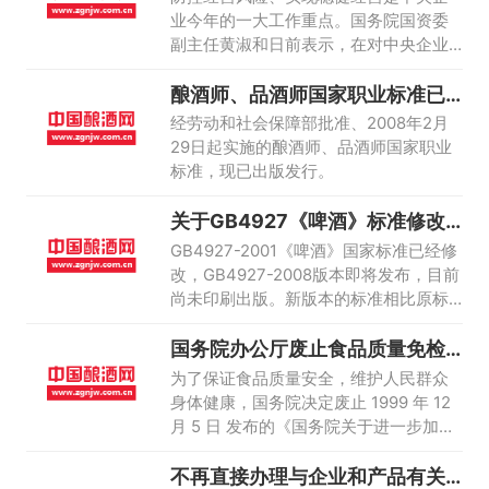
业今年的一大工作重点。国务院国资委
副主任黄淑和日前表示，在对中央企业
的业绩考核中，国资委将采取三大措施
酿酒师、品酒师国家职业标准已
力促企业提高风险防范意识。
出版发行
经劳动和社会保障部批准、2008年2月
29日起实施的酿酒师、品酒师国家职业
标准，现已出版发行。
关于GB4927《啤酒》标准修改
的通知
GB4927-2001《啤酒》国家标准已经修
改，GB4927-2008版本即将发布，目前
尚未印刷出版。新版本的标准相比原标
准修改内容并不多，啤酒分会不准备组
国务院办公厅废止食品质量免检
织大的会议宣贯，现将修改后的主要内
制度
容摘登如下，供啤酒企业参考。
为了保证食品质量安全，维护人民群众
身体健康，国务院决定废止 1999 年 12
月 5 日 发布的《国务院关于进一步加强
产品质量工作若干问题的决定》（国发
不再直接办理与企业和产品有关
［ 1999 ］ 24 号）中有关食品质量免检