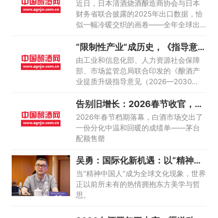
抢占低
近日，日本清酒烧酒酿造商协会与日本
财务省联合披露的2025年出口数据，恰
似一幅冷暖交织的画卷——全年全球出
口总额稳稳站上459亿日元（约合人民币
“限制性产业”成历史，《指导意
20.75亿元）
见》终于为
由工业和信息化部、人力资源社会保障
部、市场监管总局联合印发的《酿酒产
业提质升级指导意见（2026—2030
年）》2026年2月14日正式对外发布。
告别旧增长：2026春节收官，酒
商转型进
2026年春节档期落幕，白酒市场交出了
一份分化中温和回暖的成绩单——茅台
配额售罄
吴勇：国际化新机遇：以“精神中
国人”为文
当“精神中国人”成为全球文化现象，世界
正以前所未有的热情拥抱东方美学与哲
思。