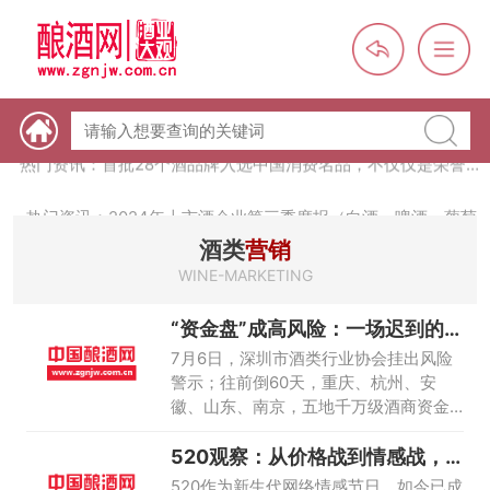
热门资讯：【酒体设计师】职业技能培训及认定班开班通知
热门资讯：未来，传统酒类经销商群体会消失吗？
热门资讯：首批28个酒品牌入选中国消费名品，不仅仅是荣誉那
么简单
热门资讯：2024年上市酒企业第三季度报（白酒、啤酒、葡萄
酒、黄酒）
酒类
营销
热门资讯：名酒之光：共话荣耀背后的价值与使命
WINE-MARKETING
“资金盘”成高风险：一场迟到的渠
道成人礼
7月6日，深圳市酒类行业协会挂出风险
警示；往前倒60天，重庆、杭州、安
徽、山东、南京，五地千万级酒商资金
链断裂
520观察：从价格战到情感战，
白酒正在重
520作为新生代网络情感节日，如今已成