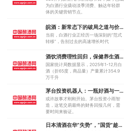
为白酒行业撬动淡季消费、触达年轻群
体的关键营销节点。
皖酒：新常态下的破局之道与价
值重塑
当前，白酒行业正经历一场深刻的“范式
转移”，告别过去的高速增长时代
酒饮消费理性回归，保健养生酒
已成消费新宠
国家统计局数据显示，2025年1-12月白
酒（折65度，商品量）产量累计354.9
万千升
茅台投资机器人：一瓶好酒与一
台好机器的新
或许故事才刚刚开始。茅台投资小雨智
造，这笔交易最终的财务回报几何，需
要时间来验证。
日本清酒在华“失势”，“国货”趁势