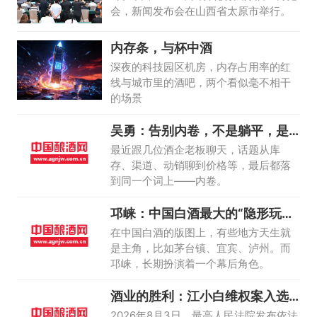
会，新闻发布会在山西省太原市举行。
内存条，与杯中酒
深夜的科技园区机房，内存占用率的红
线与城市里的酒吧，两个看似毫不相干
的场景
吴勇：告别内卷，不是躺平，是
修内功
最近跟几位酒企老板聊天，话题从库
存、渠道、动销聊到价格等，最后都落
到同一个词上——内卷。
邛崃：中国白酒最大的“隐形玩
家”，正在走
在中国白酒的版图上，有些地方天生就
是主角，比如茅台镇、宜宾、泸州。而
邛崃，长期扮演着一个幕后角色。
酒业的胜利：江小白维权案入选
最高法典型案
2026年8月3日，最高人民法院发布依法