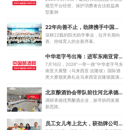
规范平台经营、保护消费者合法权益典
型案例
22年向善不止，劲牌携手中国青
少年发展基
深耕22载的阳光助学事业，拉开长期向
善、持续育人的全新序幕。
中华老字号出海：进军东南亚背
后的国际化新
7月16日，2026“一带一路”中华老字号东
南亚大展暨（马来西亚·吉隆坡）国际酒
类大赛颁奖典礼在马来西亚吉隆坡圆满
举行。
北京酿酒协会带队前往河北承德
调研学习
调研承德优秀酿酒企业，探寻协同发展
新思路。
员工女儿考上北大，获劲牌公司
10万元奖学