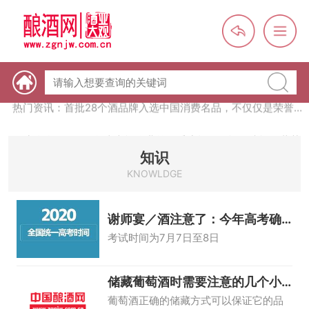
热门资讯：【酒体设计师】职业技能培训及认定班开班通知
热门资讯：未来，传统酒类经销商群体会消失吗？
热门资讯：首批28个酒品牌入选中国消费名品，不仅仅是荣誉那
么简单
热门资讯：2024年上市酒企业第三季度报（白酒、啤酒、葡萄
酒、黄酒）
热门资讯：名酒之光：共话荣耀背后的价值与使命
知识
KNOWLDGE
谢师宴／酒注意了：今年高考确
定延期
考试时间为7月7日至8日
储藏葡萄酒时需要注意的几个小
知识
葡萄酒正确的储藏方式可以保证它的品