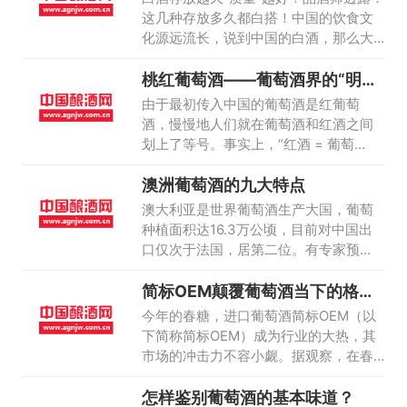
这几种存放多久都白搭！中国的饮食文
化源远流长，说到中国的白酒，那么大
家也知道它的年份也是比较长了，尤其
桃红葡萄酒——葡萄酒界的“明日
是在古代的时候就已经有开始喝白酒的
之星”
历史了
由于最初传入中国的葡萄酒是红葡萄
酒，慢慢地人们就在葡萄酒和红酒之间
划上了等号。事实上，“红酒 = 葡萄
酒”这一公式并不成立
澳洲葡萄酒的九大特点
澳大利亚是世界葡萄酒生产大国，葡萄
种植面积达16.3万公顷，目前对中国出
口仅次于法国，居第二位。有专家预
计，澳大利亚将发展成为世界最大的葡
简标OEM颠覆葡萄酒当下的格局
萄酒供应国。
吗？
今年的春糖，进口葡萄酒简标OEM（以
下简称简标OEM）成为行业的大热，其
市场的冲击力不容小觑。据观察，在春
糖国展上，做简标OEM的商家至少有6
怎样鉴别葡萄酒的基本味道？
家，展位中都是人头攒动的景象