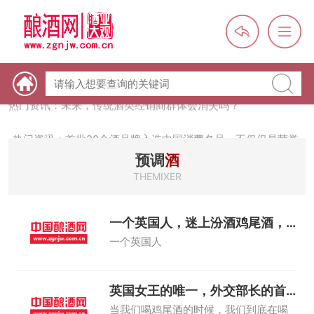
热门资讯：【酒体设计师】职业技能培训及认定班开班通知
热门资讯：未来，传统酒类经销商群体会消失吗？
热门资讯：首批28个酒品牌入选中国消费名品，不仅仅是荣誉那
么简单
热门资讯：2024年上市酒企业第三季度报（白酒、啤酒、葡萄
预调
酒
酒、黄酒）
THEMIXER
热门资讯：名酒之光：共话荣耀背后的价值与使命
一个英国人，迷上汾酒鸡尾酒，
是一种什么体
一个英国人
英国女王的唯一，外交部长的首
选，看汾酒鸡
当我们喝鸡尾酒的时候，我们到底在喝