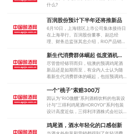
什么?
百润股份预计下半年还将推新品
6月10日，上海辖区上市公司集体接待日
在上海举行。百润股份董事、副总经
理、财务总监张其忠介绍，RIO产品销售
线下和线上比例分别约85%、15%。新产
新生代消费群体崛起 低度酒机会
品方面，公司目前已推出了玫瑰荔枝、
来了？
樱花、百香果等口味的新产品，预计下
尽管曾经铩羽而归，锐澳的预调鸡尾酒
半年还有新品推出。
新品还是如期而至，有业内人士认为随
着新生代消费群体的崛起，包括预调鸡
尾酒在内的低度酒将迎来机遇，白酒名
一个“桃子”索赔300万
企、可口可乐意图在低度酒市场分一杯
羹在某种意义上是佐证。
因认为“RIO微醺”系列酒精饮料的包装设
计与“三得利鸡尾酒HOROYOI”系列包装
设计高度近似，三得利洋酒株式会社以
侵犯著作权和不正当竞争为由，将“RIO
鸡尾酒，酒水年轻化的口感创新
微醺”系列酒精饮料的委托商、代理商、
实际生产商及销售者诉至法院
当酒水外包装和营销都得到了年轻消费