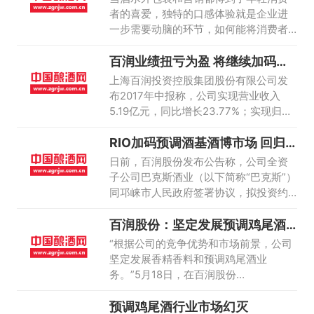
者的喜爱，独特的口感体验就是企业进
一步需要动脑的环节，如何能将消费者
的心完全“俘获”，成为传统白酒企业抢占
百润业绩扭亏为盈 将继续加码鸡
年轻消费者市场的“问题”。
尾酒
上海百润投资控股集团股份有限公司发
布2017年中报称，公司实现营业收入
5.19亿元，同比增长23.77%；实现归属
于上市公司股东的净利润为0.78亿元，
RIO加码预调酒基酒博市场 回归
同比扭亏为盈。百润股份表示，在此基
路几何？
础上，下半年经营业绩有望继续保持增
日前，百润股份发布公告称，公司全资
长。
子公司巴克斯酒业（以下简称“巴克斯”）
同邛崃市人民政府签署协议，拟投资约5
亿元建设伏特加及威士忌工厂。
百润股份：坚定发展预调鸡尾酒
业务
“根据公司的竞争优势和市场前景，公司
坚定发展香精香料和预调鸡尾酒业
务。”5月18日，在百润股份
(002568)2017年投资者集体接待日活动
预调鸡尾酒行业市场幻灭
中，百润股份董秘马良表示，预估目前