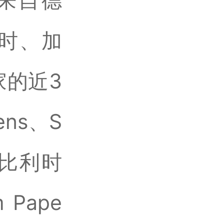
了来自德
时、加
家的近3
ns、S
s；比利时
 Pape