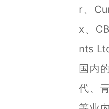
r、C
x、CB
nts
国内
代、
等业