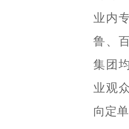
业内
鲁、
集团
业观众
向定单