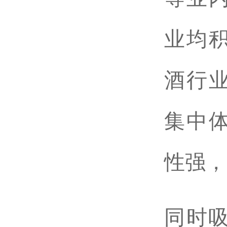
业均
酒行
集中
性强，
同时吸