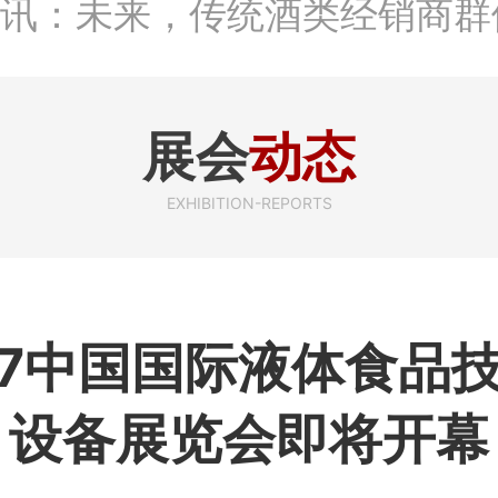
讯：首批28个酒品牌入选中国
不仅仅是荣誉那么简单
讯：2024年上市酒企业第三
展会
动态
酒、啤酒、葡萄酒、黄酒）
EXHIBITION-REPORTS
讯：名酒之光：共话荣耀背后
命
07中国国际液体食品
设备展览会即将开幕