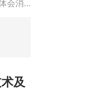
消费名品，
季度报（白
的价值与使
技术及