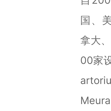
自20
国、
拿大、
00家
arto
Meur