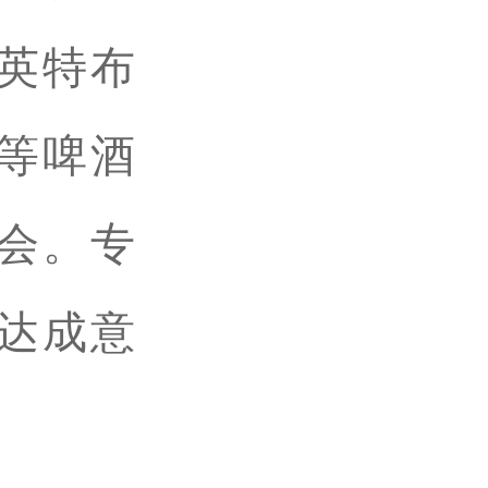
英特布
等啤酒
会。专
共达成意