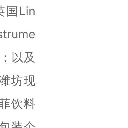
国Lin
trume
装；以及
潍坊现
菲饮料
包装企