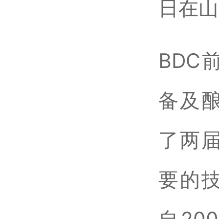
日在山
BDC
备及
了两
要的