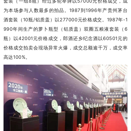
套装（一组8瓶）经过多轮举牌以57000元价格成交，成
为本场参与人数最多的拍品。1987到1996年产贵州茅台
酒套装（10瓶/铝质盖）以277000元价格成交。1987年-1
990年间生产的萝卜瓶型（铝质盖）双圈五粮液套装（6
瓶）以42001元价格成交，郎酒还乡纪念酒以60501元的
价格成交拍卖会现场异常火爆，成交总额逾千万，成交率
高达100%。