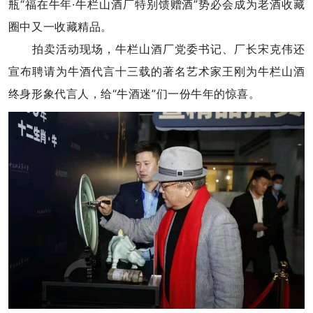
瓶“福在牛年·牛栏山酒厂特别馈赠酒”势必会成为老酒收藏
圈中又一收藏精品。
拍卖活动现场，牛栏山酒厂党委书记、厂长宋克伟还
宣布聘请为牛酒代言十三载的著名艺术家王刚为牛栏山酒
终身形象代言人，给“牛酒迷”们一份牛年的惊喜。