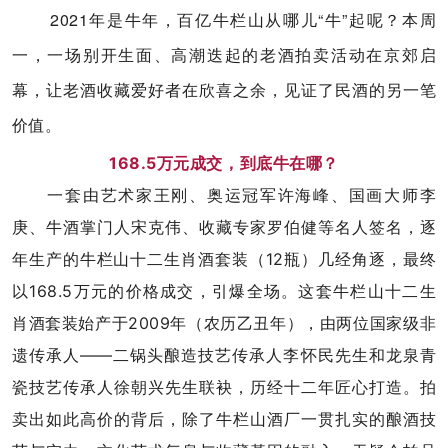
2021年是牛年，百亿牛栏山从哪儿“牛”起呢？本周
一，一场别开生面、高潮迭起的老酒拍卖活动在京郊启
幕，让老酒收藏爱好者在欣喜之余，见证了民酒的另一笔
价值。
168.5万元成交，到底牛在哪？
一套由艺术家王刚、奥运冠军许海峰、国画大师李
庚、牛酒掌门人宋克伟、收藏专家罗伯健等名人签名，逐
年生产的牛栏山十二生肖酒套装（12瓶）几经角逐，最终
以168.5万元的价格成交，引爆全场。这套牛栏山十二生
肖酒套装始产于2009年（农历乙丑年），由两位国家级非
遗传承人——二锅头酿造技艺传承人李怀民先生和龙泉青
瓷技艺传承人徐朝兴先生联袂，历经十二年匠心打造。拍
卖出如此高价的背后，除了牛栏山酒厂一贯扎实的酿酒技