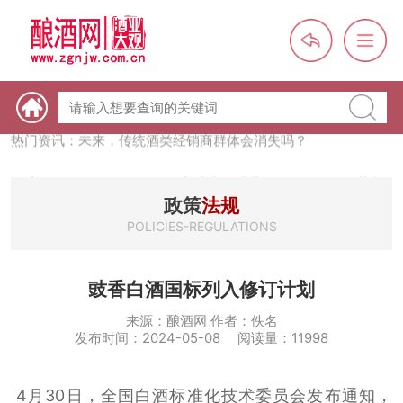
热门资讯：【酒体设计师】职业技能培训及认定班开班通知
热门资讯：未来，传统酒类经销商群体会消失吗？
热门资讯：首批28个酒品牌入选中国消费名品，不仅仅是荣誉那
么简单
政策
法规
热门资讯：2024年上市酒企业第三季度报（白酒、啤酒、葡萄
POLICIES-REGULATIONS
酒、黄酒）
热门资讯：名酒之光：共话荣耀背后的价值与使命
豉香白酒国标列入修订计划
来源：酿酒网 作者：佚名
发布时间：2024-05-08 阅读量：11998
4月30日，全国白酒标准化技术委员会发布通知，