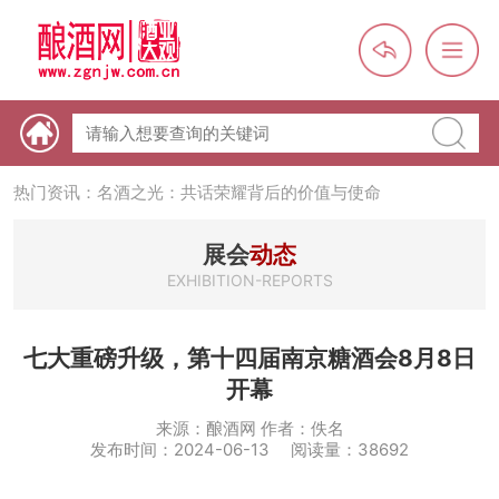
热门资讯：【酒体设计师】职业技能培训及认定班开班通知
热门资讯：未来，传统酒类经销商群体会消失吗？
展会
动态
EXHIBITION-REPORTS
热门资讯：首批28个酒品牌入选中国消费名品，不仅仅是荣誉那
么简单
热门资讯：2024年上市酒企业第三季度报（白酒、啤酒、葡萄
七大重磅升级，第十四届南京糖酒会8月8日
酒、黄酒）
开幕
热门资讯：名酒之光：共话荣耀背后的价值与使命
来源：酿酒网 作者：佚名
发布时间：2024-06-13 阅读量：38692