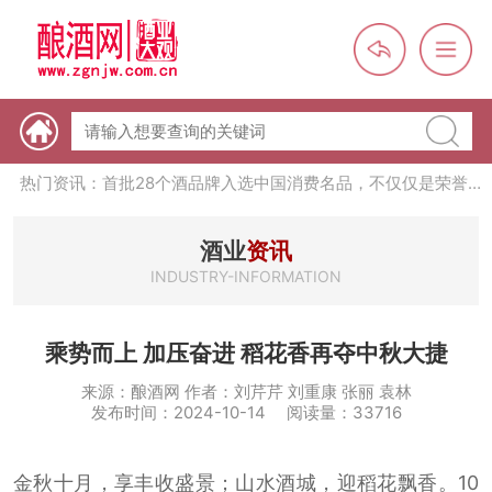
热门资讯：【酒体设计师】职业技能培训及认定班开班通知
热门资讯：未来，传统酒类经销商群体会消失吗？
酒业
资讯
INDUSTRY-INFORMATION
热门资讯：首批28个酒品牌入选中国消费名品，不仅仅是荣誉那
么简单
热门资讯：2024年上市酒企业第三季度报（白酒、啤酒、葡萄
乘势而上 加压奋进 稻花香再夺中秋大捷
酒、黄酒）
来源：酿酒网 作者：刘芹芹 刘重康 张丽 袁林
热门资讯：名酒之光：共话荣耀背后的价值与使命
发布时间：2024-10-14 阅读量：33716
金秋十月，享丰收盛景；山水酒城，迎稻花飘香。10