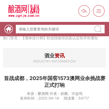
热门资讯：【酒体设计师】职业技能培训及认定班开班通知
热门资讯：未来，传统酒类经销商群体会消失吗？
热门资讯：首批28个酒品牌入选中国消费名品，不仅仅是荣誉那
酒业
资讯
么简单
INDUSTRY-INFORMATION
热门资讯：2024年上市酒企业第三季度报（白酒、啤酒、葡萄
酒、黄酒）
热门资讯：名酒之光：共话荣耀背后的价值与使命
首战成都，2025年国窖1573澳网业余挑战赛
正式打响
来源：酿酒网 作者：郝鹏、许益鸣
发布时间：2025-04-14 阅读量：54717