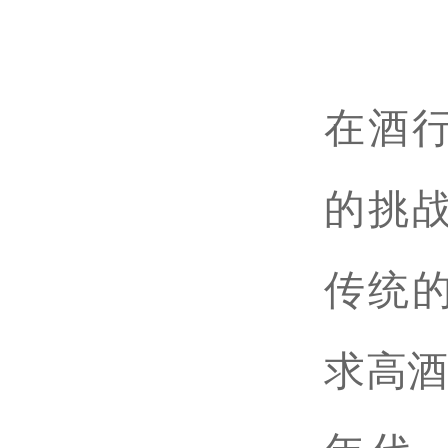
在酒
的挑
传统
求高酒