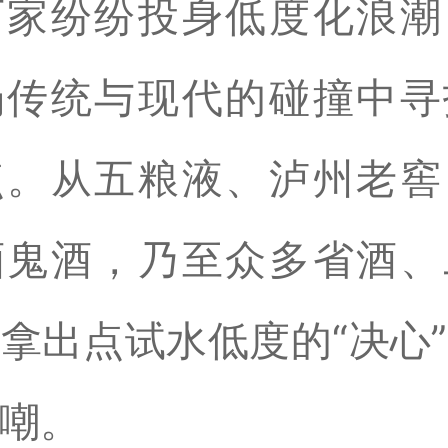
厂家纷纷投身低度化浪潮
场传统与现代的碰撞中寻
点。从五粮液、泸州老窖
酒鬼酒，乃至众多省酒、
拿出点试水低度的“决心
嘲。