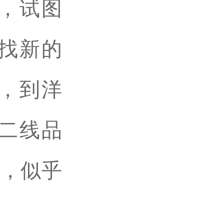
，试图
找新的
，到洋
二线品
”，似乎