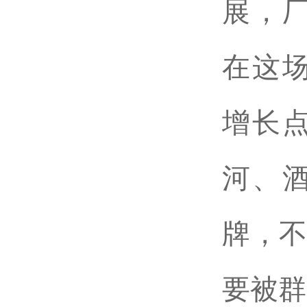
展，
在这
增长
河、
牌，不
要被群