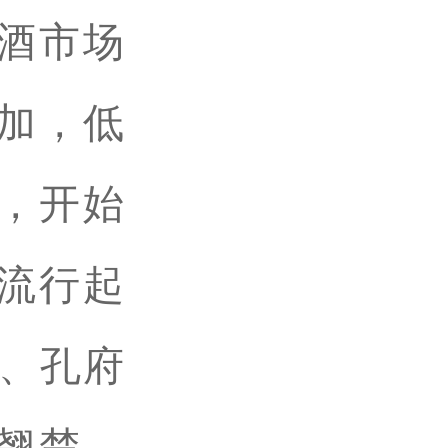
酒市场
加，低
，开始
流行起
河、孔府
翘楚，