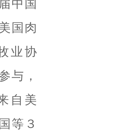
届中国
美国肉
牧业协
参与，
来自美
国等３