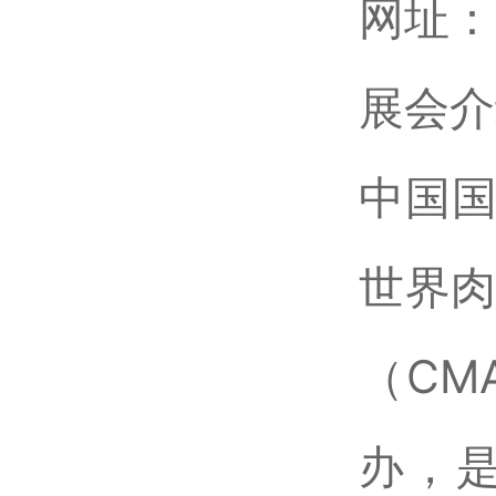
网址：w
展会介
中国国
世界肉
（CM
办，