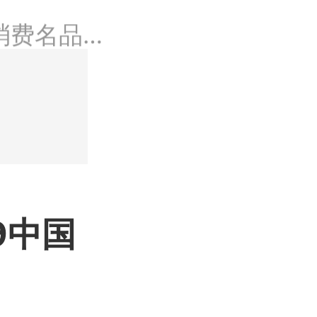
消费名品，
季度报（白
的价值与使
09中国