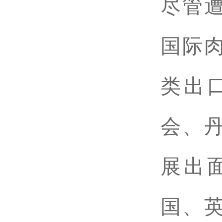
尽管
国际
类出
会、
展出
国、