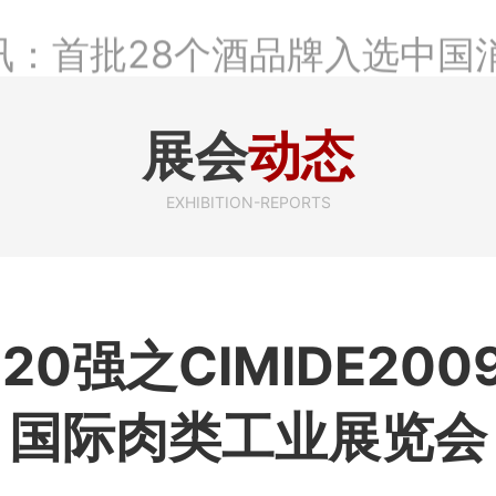
讯：首批28个酒品牌入选中国
不仅仅是荣誉那么简单
讯：2024年上市酒企业第三
展会
动态
酒、啤酒、葡萄酒、黄酒）
EXHIBITION-REPORTS
讯：名酒之光：共话荣耀背后
命
 20强之CIMIDE20
国际肉类工业展览会