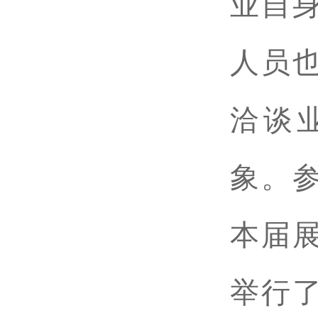
业自
人员
洽谈
象。
本届
举行