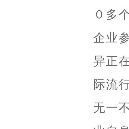
０多
企业
异正
际流
无一